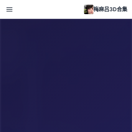
梅麻吕3D合集