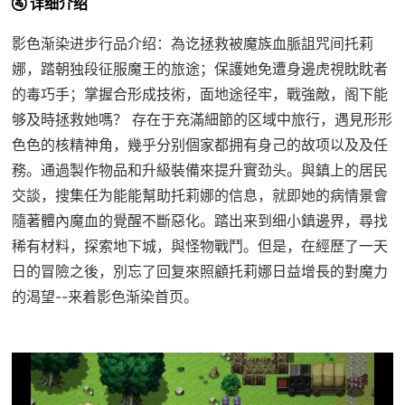
🚰 详细介绍
影色渐染进步行品介绍：為讫拯救被魔族血脈詛咒间托莉
娜，踏朝独段征服魔王的旅途；保護她免遭身邊虎視眈眈者
的毒巧手；掌握合形成技術，面地途径牢，戰強敵，阁下能
够及時拯救她嗎？ 存在于充滿細節的区域中旅行，遇見形形
色色的核精神角，幾乎分别個家都拥有身己的故项以及及任
務。通過製作物品和升級裝備來提升實劲头。與鎮上的居民
交談，搜集任为能能幫助托莉娜的信息，就即她的病情景會
隨著體內魔血的覺醒不斷惡化。踏出来到细小鎮邊界，尋找
稀有材料，探索地下城，與怪物戰鬥。但是，在經歷了一天
日的冒險之後，別忘了回复來照顧托莉娜日益增長的對魔力
的渴望--来着影色渐染首页。