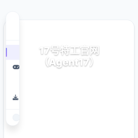
🌎 热门推荐
17号特工官网
（Agent17）
安卓,ios,官方法中文版
9.4
评分
2.3M
下载