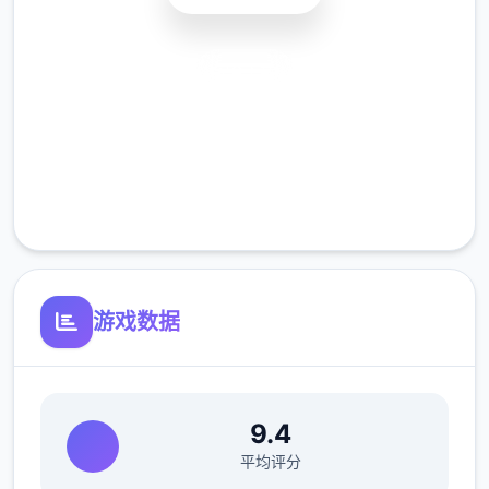
安全下载
高速安装
完全免费
客服支持
主线：朝学问校>教室>先各个人物交谈下>
上方课>剧情里都是单一选项没什么或者许说
的（接下去剧情中单一选项的我都不提了）>
游戏数据
离开学校去后巷>Erica>随便选>返回家和
danu说话>摸头>左上快进时间>右边手机>各
个个问题问一遍>brownish-yellow>让她给诸
9.4
位买台电脑吧>电脑>睡觉>看妈妈>去学校
平均评分
>luna>颜色看着选>请求另单个吻>教室上课>