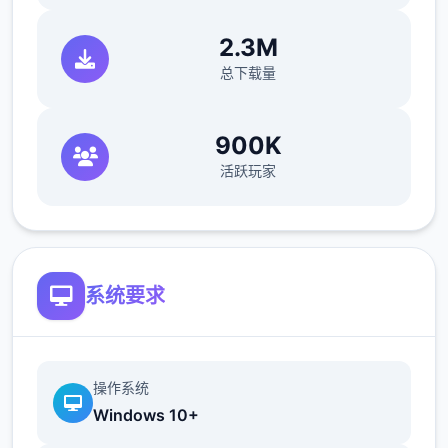
空教室>ophelia>我的电脑坏了，你能修好吗
>去店铺街>礼品店>anriel>摸>站起抵>我的
2.3M
乌龟受伤了>随便选>点店铺街的胖子
总下载量
makoto>呼叫>amelia>对话完回家>danu房
间找她>回身己房间点计算机>快进时间>手机
900K
>休息（暂时不做特工职责，后面分类各个人
活跃玩家
物去做攻略,并因为50刀的礼包码里有特工的
藏身处，所以休息能各资源加进10）>快进时
间>danu房间>欲办法开门>厨房>danu房间>
开门>选第陆个>睡觉>妈妈能给我钱吗（赚钱
的方法有很多，搞卫产生，去医院卖蝌蚪，校
系统要求
长时办社会室，找陈师，礼品店整理由娃娃，
卖战利品给胖子候）>回自己房间>计算机>看
邮件（这个爸爸真是好榜样...）>窗户
操作系统
>brownish-yellow房间找妈妈>敲门>问问
Windows 10+
danu第一次去海边的情况>去学校>快进时间>