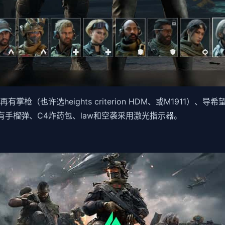
枪（也许选heights criterion HDM、或M1911）、导
40，还有手榴弹、C4炸药包、law和空袭采用激光指示器。