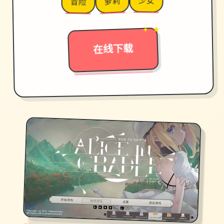
少女
萝莉
冒险
→
✦ ★
在线下载