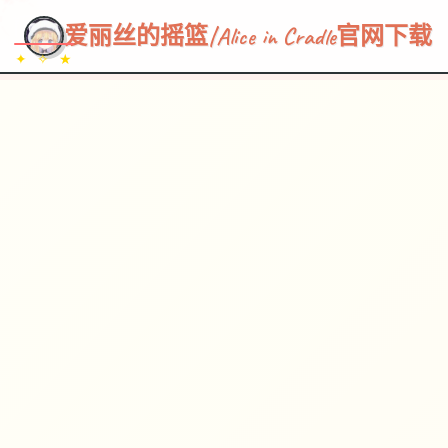
~~~
★
♡
✦
✧
♥
~
→
↗
爱丽丝的摇篮|Alice in Cradle官网下载
✦ ✧ ★