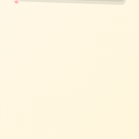
✧
♡
★
♥