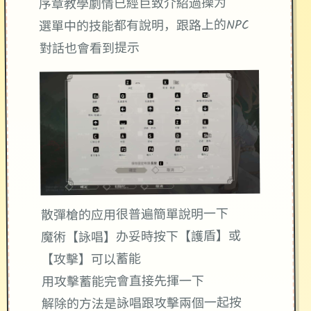
序章教學劇情已經巨致介紹過操为
選單中的技能都有說明，跟路上的NPC
對話也會看到提示
散彈槍的应用很普遍簡單說明一下
魔術【詠唱】办妥時按下【護盾】或
【攻擊】可以蓄能
用攻擊蓄能完會直接先揮一下
解除的方法是詠唱跟攻擊兩個一起按