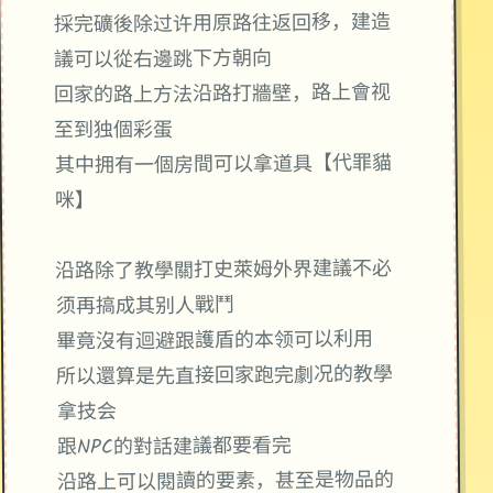
採完礦後除过许用原路往返回移，建造
議可以從右邊跳下方朝向
回家的路上方法沿路打牆壁，路上會视
至到独個彩蛋
其中拥有一個房間可以拿道具【代罪貓
咪】
沿路除了教學關打史萊姆外界建議不必
须再搞成其别人戰鬥
畢竟沒有迴避跟護盾的本领可以利用
所以還算是先直接回家跑完劇况的教學
拿技会
跟NPC的對話建議都要看完
沿路上可以閱讀的要素，甚至是物品的