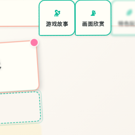
🌈
📡
🔭
特色玩
画面欣赏
游戏故事
合集
接收