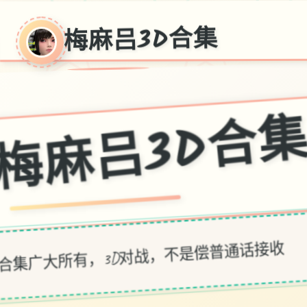
梅麻吕3D合集
梅麻吕3D
合集广大所有，3D对战，不是偿普通话