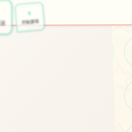
⚱️
开始游戏
法