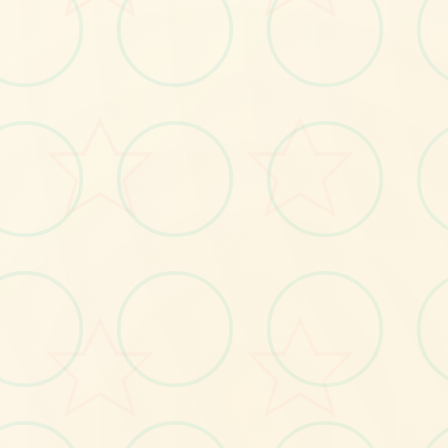
🔐
No.1