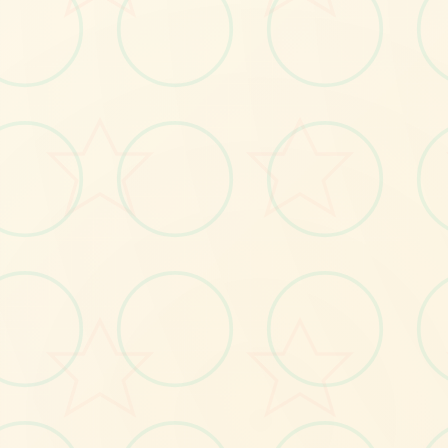
🖨️
No.1