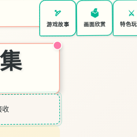
⚔️
🗳️
🏹
特色玩
画面欣赏
游戏故事
合集
接收