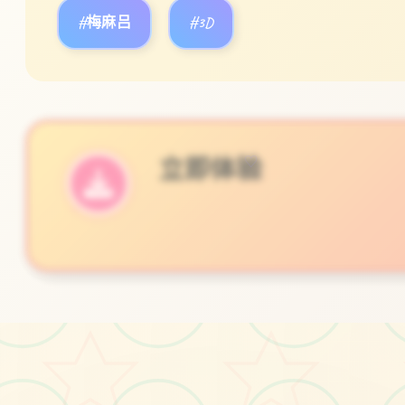
#梅麻吕
#3D
立即体验
♡
免费完整版游戏