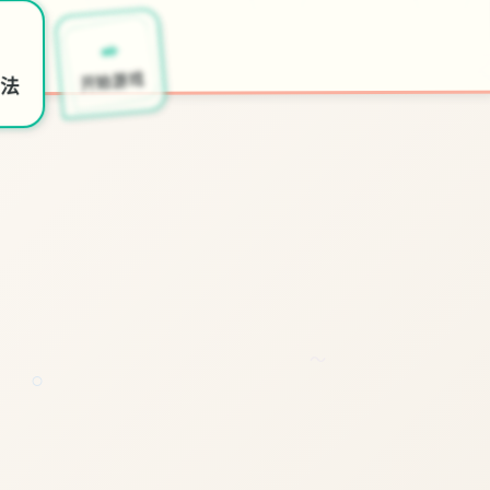
✒️
开始游戏
法
～
○