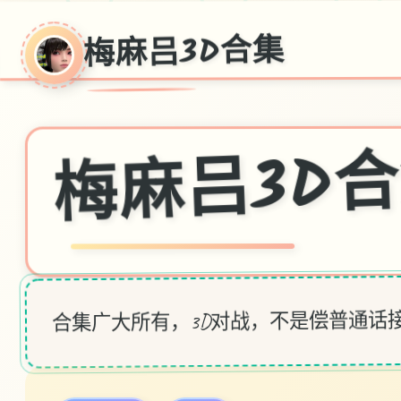
梅麻吕3D合集
梅麻吕3D
合集广大所有，3D对战，不是偿普通话