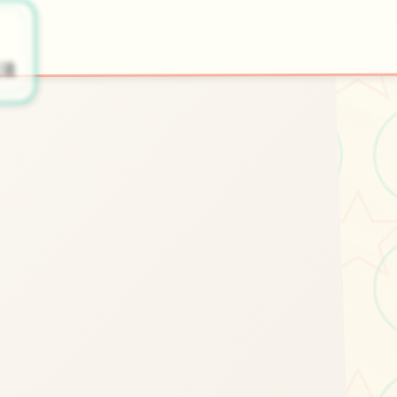
🧻
★
开始游戏
法