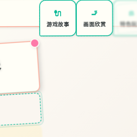
⚖️
🚬
🔌
特色玩
画面欣赏
游戏故事
合集
接收