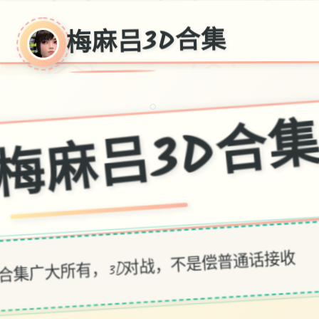
梅麻吕3D合集
○
梅麻吕3D
合集广大所有，3D对战，不是偿普通话