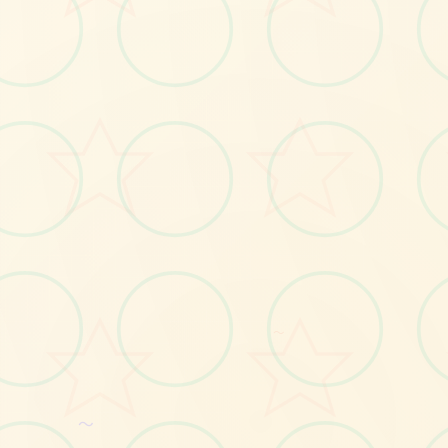
📪
No.1
～
～