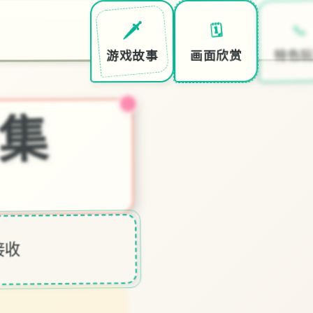
📞
🗓️
🗡️
特色玩
画面欣赏
游戏故事
合集
接收