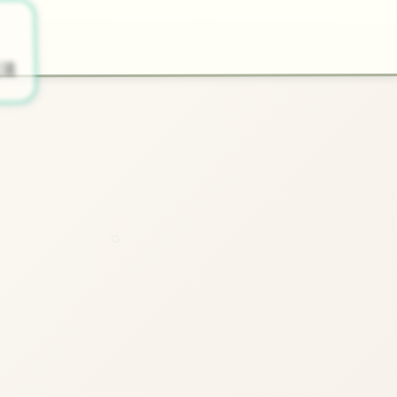
🖍️
开始游戏
法
～
○