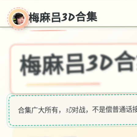
梅麻吕3D合集
梅麻吕3D
合集广大所有，3D对战，不是偿普通话