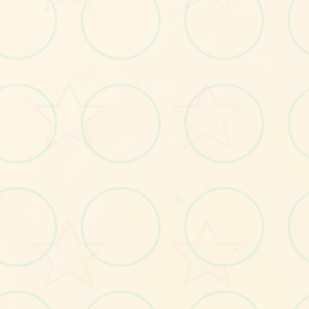
🧫
○
No.1