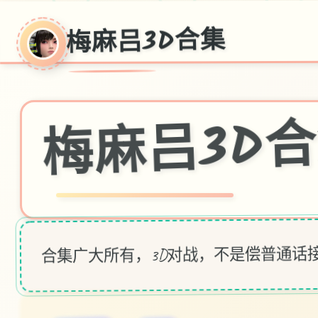
梅麻吕3D合集
梅麻吕3D
合集广大所有，3D对战，不是偿普通话