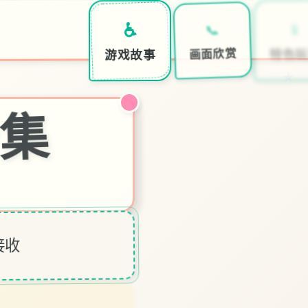
📱
📞
♿
特色玩
画面欣赏
游戏故事
★
合集
接收