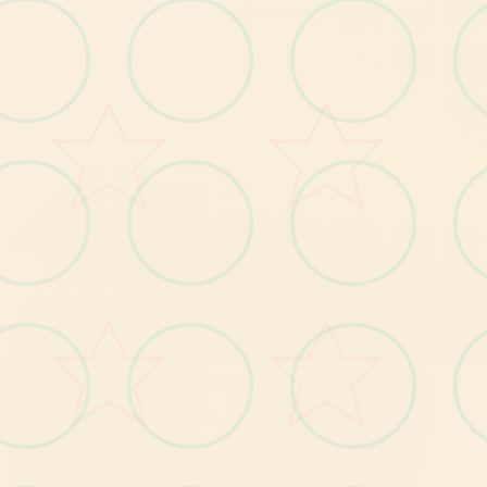
终
于
迎
休
假
的
日
子
。
玛
丽
望
夫
脸
上
滲
出
疲
惫
，
期
望
能
为
他
带
去
丝
治
愈
来
了
的
着
丈
一
怀
着
这
愿
，
她
瞒
着
丈
排
了
按
摩
师
。
这
是
份
微
小
小
的
惊
喜
。
份
心
一
夫
安
。
在
寒
冷
季
，
因
社
团
活
动
而
一
学
的
伍
人
，
准
确
希
望
去
哲
夫
（Tetsuo
家
的
冬
决
起
放
）
主
人
公
迫
去
便
利
店
买
零
食
，
都
叶
（Itoha
加
上
哲
夫
则
在
房
间
里
玩
起
玩
开
被
）
而
伊
了
来