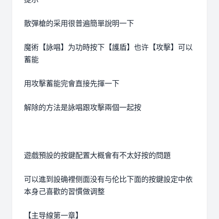
散彈槍的采用很普遍簡單說明一下
魔術【詠唱】为功時按下【護盾】也许【攻擊】可以
蓄能
用攻擊蓄能完會直接先揮一下
解除的方法是詠唱跟攻擊兩個一起按
遊戲預設的按鍵配置大概會有不太好按的問題
可以進到設确裡侧面没有与伦比下面的按鍵設定中依
本身己喜歡的習慣做调整
【主导線第一章】