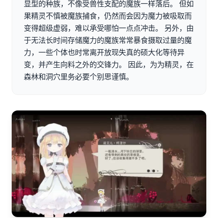
显型的种族，不像受兽性支配的魔族一样落后。 但如
果精灵不慎被魔族捕食，仍然而会因为魔力被吸取而
变得超级虚弱，难以承受哪怕一点点冲击。 另外，由
于无法长时间存储魔力的魔族常常暴食摄取过量的魔
力，一些个体也时常离开放现失真的硕大化等待异
变，并产生向料之外的交锋力。 因此，为为精灵，在
森林和洞穴里务必要个别思谨慎。