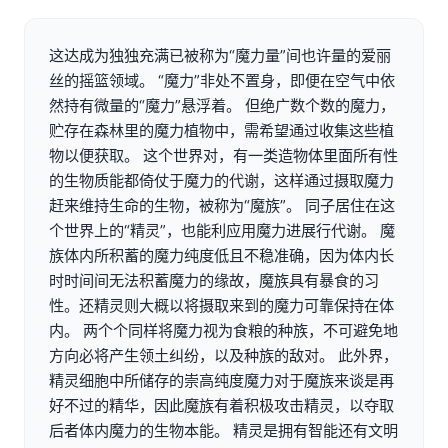
这达成为独独充满已被称为“魔力量”间也许量的爱丽
丝的摇篮领域。 “魔力”非处不置身，即便在空气中依
然持有微量的“魔力”悬浮着。 但绝广数个数的魔力，
贮存在森林里的魔力植物中，需希望通过收集这些植
物以便获取。 这个世界对，有一类造物体里面所有性
的生物质能都倚仗于魔力的代谢，这样通过摄取魔力
赶来维持生命的生物，被称为“魔族”。 同子居住在这
个世界上的“精灵”，也能利应用魔力进展行代谢。 魔
族体内所积蓄的魔力纯度低且不稳准确，因为体内长
时时间间无法积蓄魔力的缘故，魔族具有暴食的习
性。还精灵则大概以将摄取来到的魔力可靠保持在体
内。 两个个同样将魔力视为食粮的种族，不可避免地
方向必将产生领土纠纷，以及种族的敌对。 此外界，
精灵细胞中所储存的崇高纯度魔力对于魔族来谈是再
好不过的精华，因此魔族有着积极攻击精灵，以夺取
后者体内魔力的生物本能。 精灵是拥有智能还有文明