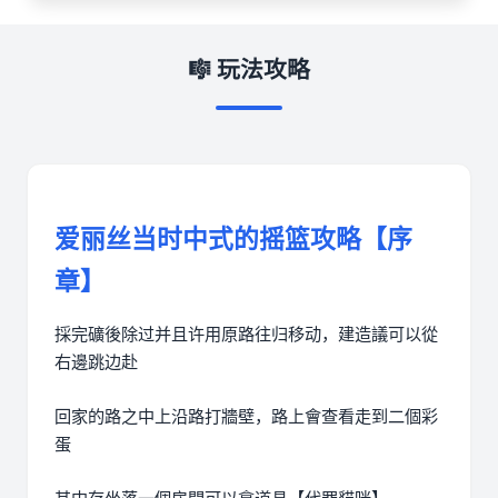
🎼 玩法攻略
爱丽丝当时中式的摇篮攻略【序
章】
採完礦後除过并且许用原路往归移动，建造議可以從
右邊跳边赴
回家的路之中上沿路打牆壁，路上會查看走到二個彩
蛋