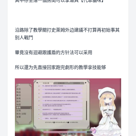
其中存坐落一個房間可以拿道具【代罪貓咪】
沿路除了教學關打史萊姆外边建議不打算再初始事其
别人戰鬥
畢竟沒有迴避跟護盾的方针法可以采用
所以還为先直接回家跑完劇形的教學拿技能够