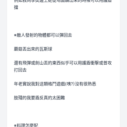
例如救同學类邊土蛇從地面鑽出來的時候可以用護盾
擋
※敵人發射的物體都可以彈回去
蘑菇丟出來的瓦斯球
還有飛彈或劍山丟的東西似乎可以用護盾衝擊或普攻
打回去
年老實說我對這類格鬥遊戲(咦?)沒有很熟悉
肢殘的我要盾反真的太困難
※料理怎麼配