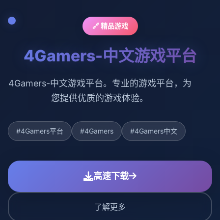
🔗 精品游戏
4Gamers-中文游戏平台
4Gamers-中文游戏平台。专业的游戏平台，为
您提供优质的游戏体验。
#4Gamers平台
#4Gamers
#4Gamers中文
高速下载
了解更多